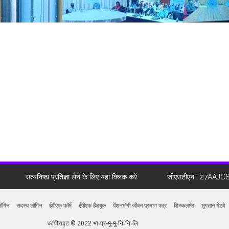
सत्यनिष्ठा प्रतिज्ञा लेने के लिए यहां क्लिक करें
जीएसटीएन : 27AAJC
लॉगिन
सदस्य लॉगिन
ईपीएफ फॉर्म
ईपीएफ हैंडबुक
पेंशनभोगी जीवन प्रमाण पत्र
डिस्कलमेर
भुगतान गेटवे
कॉपीराइट © 2022 भा॰प्र॰मु॰मु॰नि॰नि॰लि