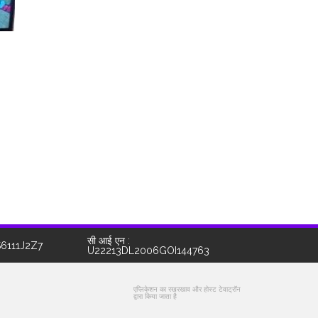
सी आई एन :
S6111J2Z7
U22213DL2006GOI144763
एप्लिकेशन का रखरखाव और होस्ट टेवाट्रॉन
द्वारा किया जाता है