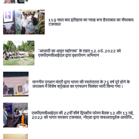
119 साल बाद इतिहास का गवाह बना हैदराबाद का सैफाबाद
टकसाल
'आजादी का अमृत महोत्सव' के तहत 12.06.2022 को
एसपीएमसीआईएल द्वारा वृक्षारोपण अभियान
माननीय प्रधान मंत्री द्वारा भारत की स्वतंत्रता के 75 वर्ष पूरे होने के
उपलक्ष्य में विशेष श्रृंखला का प्रचलन सिक्का जारी किया गया।
एसपीएमसीआईएल की 22वीं शीर्ष द्विपक्षीय फोरम बैठक 12 और 13 मई,
2022 को भारत सरकार टकसाल, नोएडा द्वारा सफलतापूर्वक आयोजित
की गई।