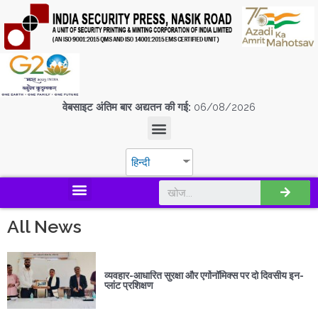
वेबसाइट अंतिम बार अद्यतन की गई:
06/08/2026
हिन्दी
डिस्कवर एस.पी.एम.सी.आई.एल
All News
व्यवहार-आधारित सुरक्षा और एर्गोनॉमिक्स पर दो दिवसीय इन-
प्लांट प्रशिक्षण