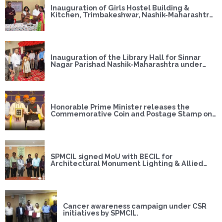
Inauguration of Girls Hostel Building &
Kitchen, Trimbakeshwar, Nashik-Maharashtra
under CSR Initiatives of SPMCIL
Inauguration of the Library Hall for Sinnar
Nagar Parishad Nashik-Maharashtra under
CSR Initiatives of SPMCIL
Honorable Prime Minister releases the
Commemorative Coin and Postage Stamp on
the occasion of 400th Prakash Parv of Guru
Tegh Bahadur Ji.
SPMCIL signed MoU with BECIL for
Architectural Monument Lighting & Allied
Civil Works under CSR initiatives.
Cancer awareness campaign under CSR
initiatives by SPMCIL.