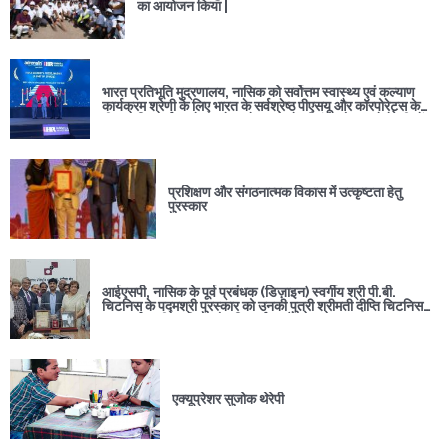
का आयोजन किया |
भारत प्रतिभूति मुद्रणालय, नासिक को सर्वोत्तम स्वास्थ्य एवं कल्याण
कार्यक्रम श्रेणी के लिए भारत के सर्वश्रेष्ठ पीएसयू और कॉरपोरेट्स के
बीच प्रतिस्पर्धा करते हुए 'बेस्ट हेल्थ एंड वेलबिइंग प्रोग्राम केटेगरी' में
प्रतिष्ठित "इंडिया एचआर समिट अवार्ड 2024" से सम्मानित किया गया
है।
प्रशिक्षण और संगठनात्मक विकास में उत्कृष्टता हेतु
पुरस्कार
आईएसपी, नासिक के पूर्व प्रबंधक (डिज़ाइन) स्वर्गीय श्री पी.बी.
चिटनिस के पद्मश्री पुरस्कार को उनकी पुत्री श्रीमती दीप्ति चिटनिस
द्वारा आईएसपी, नासिक को गरिमापूर्वक सौंपना ।
एक्यूप्रेशर सुजोक थेरेपी