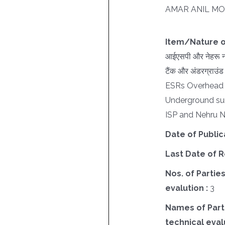
AMAR ANIL MO
Item/Nature o
आईएसपी और नेहरू न
टैंक और अंडरग्राउं
ESRs Overhead w
Underground sum
ISP and Nehru 
Date of Public
Last Date of R
Nos. of Parties
evalution :
3
Names of Parti
technical evalu