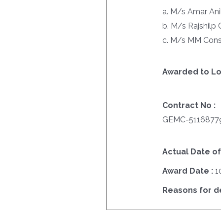
a. M/s Amar Ani
b. M/s Rajshilp 
c. M/s MM Cons
Awarded to Lo
Contract No :
GEMC-5116877
Actual Date of
Award Date :
1
Reasons for del