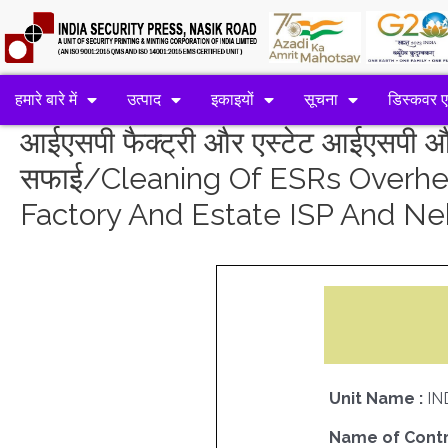
हमारे बारे में
उत्पाद
इकाइयों
सूचना
डिस्कवर 
आईएसपी फैक्ट्री और एस्टेट आईएसपी और
सफाई/Cleaning Of ESRs Overhe
Factory And Estate ISP And N
Unit Name :
IN
Name of Contr