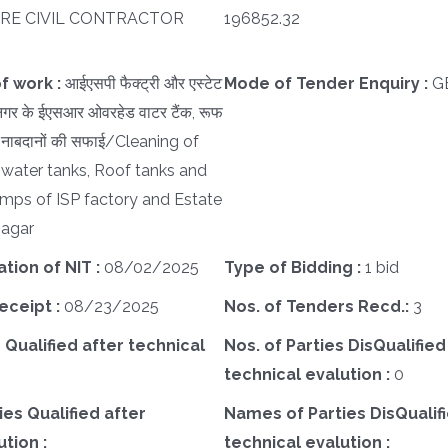
RE CIVIL CONTRACTOR
196852.32
f work :
आईएसपी फैक्ट्री और एस्टेट
Mode of Tender Enquiry :
G
गर के ईएसआर ओवरहेड वाटर टैंक, रूफ
ड नाबदानों की सफाई/Cleaning of
ater tanks, Roof tanks and
ps of ISP factory and Estate
Nagar
ation of NIT :
08/02/2025
Type of Bidding :
1 bid
eceipt :
08/23/2025
Nos. of Tenders Recd.:
3
 Qualified after technical
Nos. of Parties DisQualified
technical evalution :
0
es Qualified after
Names of Parties DisQualifi
tion :
technical evalution :