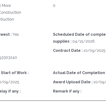
l More
0
Construction
truction
west :
Yes
Scheduled Date of complet
supplies :
04/15/2026
Contract Date :
10/09/2025
93303240
 Start of Work :
Actual Date of Completion 
0/09/2025
Award Upload Date :
10/09
ay if any :
Remark if any :