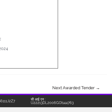
:
2024
Next Awarded Tender
→
सी आई एन :
S6111J2Z7
U22213DL2006GOI144763