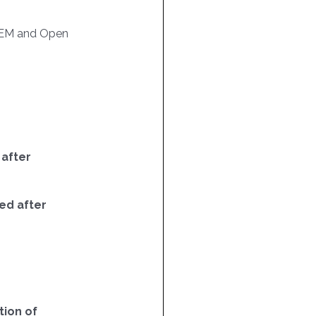
EM and Open
 after
ed after
ion of