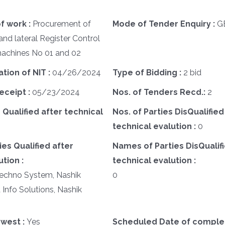
f work :
Procurement of
Mode of Tender Enquiry :
G
and lateral Register Control
machines No 01 and 02
ation of NIT :
04/26/2024
Type of Bidding :
2 bid
eceipt :
05/23/2024
Nos. of Tenders Recd.:
2
 Qualified after technical
Nos. of Parties DisQualified
technical evalution :
0
es Qualified after
Names of Parties DisQualifi
tion :
technical evalution :
Techno System, Nashik
0
Info Solutions, Nashik
west :
Yes
Scheduled Date of complet