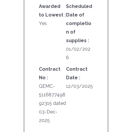
Awarded
Scheduled
to Lowest :
Date of
Yes
completio
n of
supplies :
01/02/202
6
Contract
Contract
No :
Date :
GEMC-
12/03/2025
5116877498
92315 dated
03-Dec-
2025