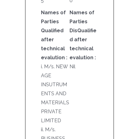
5
0
Names of
Names of
Parties
Parties
Qualified
DisQualifie
after
d after
technical
technical
evalution :
evalution :
i. M/s. NEW
Nil
AGE
INSUTRUM
ENTS AND
MATERIALS
PRIVATE
LIMITED
ii. M/s.
BUSINESS