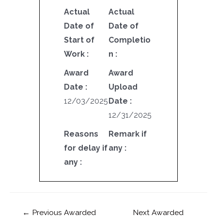
Actual
Actual
Date of
Date of
Start of
Completio
Work :
n :
Award
Award
Date :
Upload
12/03/2025
Date :
12/31/2025
Reasons
Remark if
for delay if
any :
any :
←
Previous Awarded
Next Awarded