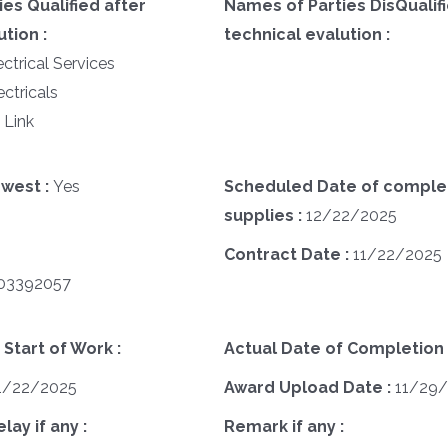
es Qualified after
Names of Parties DisQualifi
tion :
technical evalution :
ectrical Services
ectricals
s Link
west :
Yes
Scheduled Date of complet
supplies :
12/22/2025
Contract Date :
11/22/2025
03392057
 Start of Work :
Actual Date of Completion 
1/22/2025
Award Upload Date :
11/29
ay if any :
Remark if any :