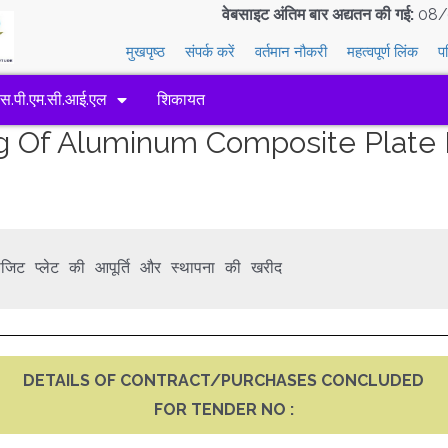
वेबसाइट अंतिम बार अद्यतन की गई:
08/
मुखपृष्ठ
संपर्क करें
वर्तमान नौकरी
महत्वपूर्ण लिंक
प
एस.पी.एम.सी.आई.एल
शिकायत
g Of Aluminum Composite Plate F
जिट प्लेट की आपूर्ति और स्थापना की खरीद
DETAILS OF CONTRACT/PURCHASES CONCLUDED
FOR TENDER NO :