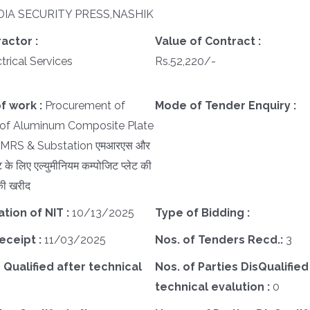
DIA SECURITY PRESS,NASHIK
actor :
Value of Contract :
trical Services
Rs.52,220/-
f work :
Procurement of
Mode of Tender Enquiry :
 of Aluminum Composite Plate
of MRS & Substation एमआरएस और
 के लिए एल्युमीनियम कम्पोजिट प्लेट की
की खरीद
ation of NIT :
10/13/2025
Type of Bidding :
eceipt :
11/03/2025
Nos. of Tenders Recd.:
3
 Qualified after technical
Nos. of Parties DisQualified
technical evalution :
0