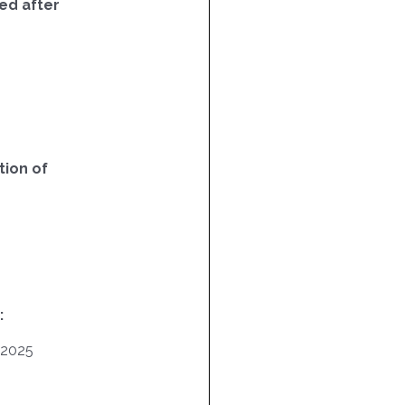
ed after
ion of
:
/2025