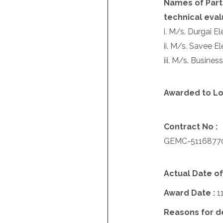
Names of Parti
technical evalu
i. M/s. Durgai El
ii. M/s. Savee El
iii. M/s. Busines
Awarded to Lo
Contract No :
GEMC-5116877
Actual Date of
Award Date :
1
Reasons for del