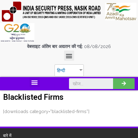
वेबसाइट अंतिम बार अद्यतन की गई:
08/08/2026
हिन्दी
डिस्कवर एस.पी.एम.सी.आई.एल
Blacklisted Firms
[downloads category=”blacklisted-firms”]
बारे में