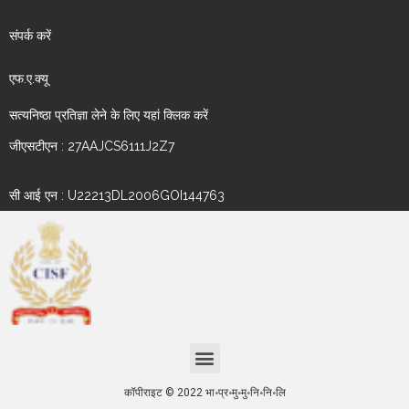
संपर्क करें
एफ.ए.क्यू
सत्यनिष्ठा प्रतिज्ञा लेने के लिए यहां क्लिक करें
जीएसटीएन : 27AAJCS6111J2Z7
सी आई एन : U22213DL2006GOI144763
कॉपीराइट © 2022 भा॰प्र॰मु॰मु॰नि॰नि॰लि