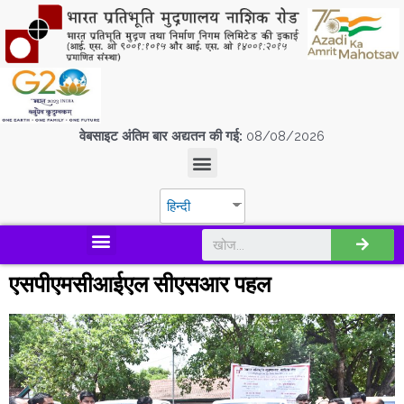
वेबसाइट अंतिम बार अद्यतन की गई:
08/08/2026
हिन्दी
डिस्कवर एस.पी.एम.सी.आई.एल
एसपीएमसीआईएल सीएसआर पहल