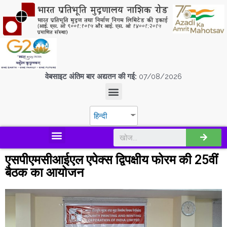
वेबसाइट अंतिम बार अद्यतन की गई:
07/08/2026
हिन्दी
डिस्कवर एस.पी.एम.सी.आई.एल
एसपीएमसीआईएल एपेक्स द्विपक्षीय फोरम की 25वीं
बैठक का आयोजन