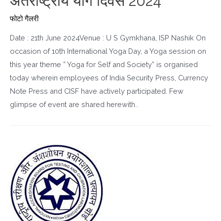
अंतर्राष्ट्रीय योग दिवस 2024
फोटो गैलरी
Date : 21th June 2024Venue : U S Gymkhana, ISP Nashik On
occasion of 10th International Yoga Day, a Yoga session on
this year theme ” Yoga for Self and Society” is organised
today wherein employees of India Security Press, Currency
Note Press and CISF have actively participated. Few
glimpse of event are shared herewith..