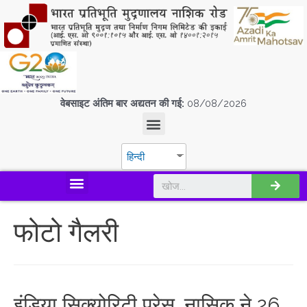
वेबसाइट अंतिम बार अद्यतन की गई:
08/08/2026
हिन्दी
डिस्कवर एस.पी.एम.सी.आई.एल
फोटो गैलरी
इंडिया सिक्योरिटी प्रेस, नासिक ने 26