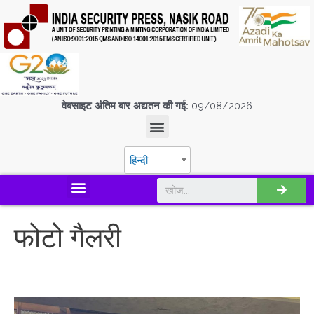
वेबसाइट अंतिम बार अद्यतन की गई:
09/08/2026
हिन्दी
डिस्कवर एस.पी.एम.सी.आई.एल
फोटो गैलरी